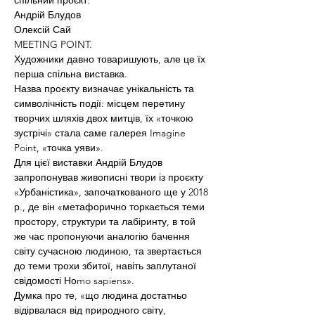
спільний проєкт:

Андрій Блудов

Олексій Сай

MEETING POINT.
Художники давно товаришують, але це їх 
перша спільна виставка.

Назва проєкту визначає унікальність та 
символічність події: місцем перетину 
творчих шляхів двох митців, їх «точкою 
зустрічі» стала саме галерея Imagine 
Point, «точка уяви».

Для цієї виставки Андрій Блудов 
запропонував живописні твори із проєкту 
«Урбаністика», започаткованого ще у 2018 
р., де він «метафорично торкається теми 
простору, структури та лабіринту, в той 
же час пропонуючи аналогію бачення 
світу сучасною людиною, та звертається 
до теми трохи збитої, навіть заплутаної 
свідомості Ноmo sapiens».

Думка про те, «що людина достатньо 
відірвалася від природного світу, 