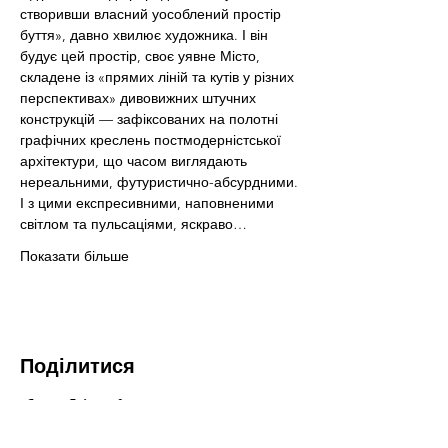
створивши власний уособлений простір 
буття», давно хвилює художника. І він 
будує цей простір, своє уявне Місто, 
складене із «прямих ліній та кутів у різних 
перспективах» дивовижних штучних 
конструкцій — зафіксованих на полотні 
графічних креслень постмодерністської 
архітектури, що часом виглядають 
нереальними, футуристично-абсурдними.

І з цими експресивними, наповненими 
світлом та пульсаціями, яскраво…
Показати більше
Поділитися