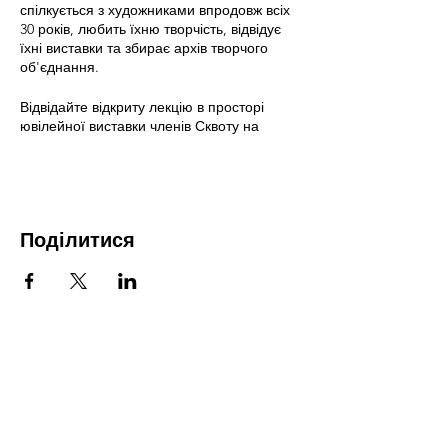
спілкується з художниками впродовж всіх
30 років, любить їхню творчість, відвідує
їхні виставки та збирає архів творчого
об'єднання.
Відвідайте відкриту лекцію в просторі
ювілейної виставки членів Сквоту на
Олегівській – буде справді цікаво!
Поділитися