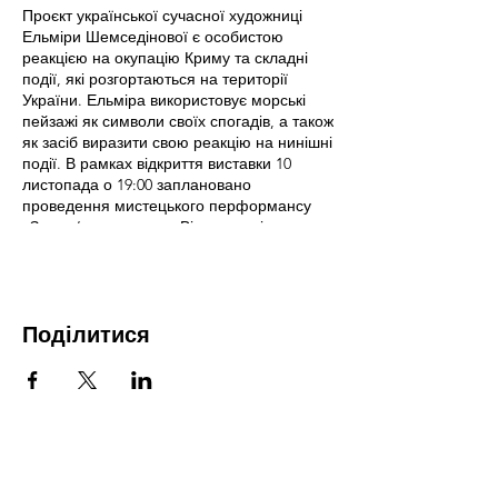
Проєкт української сучасної художниці
Ельміри Шемседінової є особистою
реакцією на окупацію Криму та складні
події, які розгортаються на території
України. Ельміра використовує морські
пейзажі як символи своїх спогадів, а також
як засіб виразити свою реакцію на нинішні
події. В рамках відкриття виставки 10
листопада о 19:00 заплановано
проведення мистецького перформансу
«Запам’ятати море». Він символізує
постійне прагнення художниці залишати
зв'язок із рідним краєм, навіть у
віддаленому місці від нього.
Поділитися
Графік роботи: понеділок – п'ятниця, з
09:00 до 18:00. Вхід вільний.