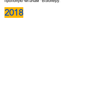
пропоную читачам "Візіонеру.
2018