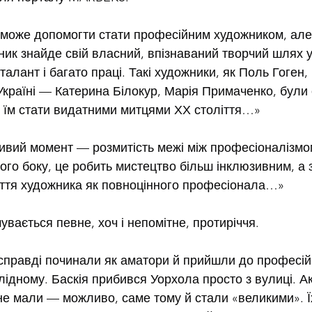
 може допомогти стати професійним художником, але
ник знайде свій власний, впізнаваний творчий шлях у
талант і багато праці. Такі художники, як Поль Гоген,
 Україні — Катерина Білокур, Марія Примаченко, були
 їм стати видатними митцями ХХ століття…»
вий момент — розмитість межі між професіоналізмом
ого боку, це робить мистецтво більш інклюзивним, а 
ття художника як повноцінного професіонала…»
увається певне, хоч і непомітне, протиріччя.
г справді починали як аматори й прийшли до професій
лідному. Баскія прибився Уорхола просто з вулиці. А
не мали — можливо, саме тому й стали «великими». Ї