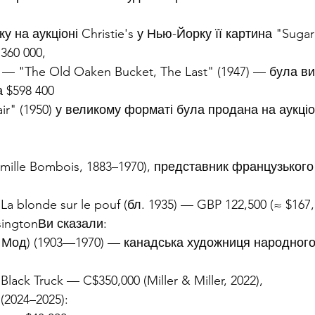
у на аукціоні Christie's у Нью-Йорку її картина "Sugari
360 000,
 — "The Old Oaken Bucket, The Last" (1947) — була в
а $598 400
ir" (1950) у великому форматі була продана на аукціон
amille Bombois, 1883–1970), представник французького
a blonde sur le pouf (бл. 1935) — GBP 122,500 (≈ $167,
nsingtonВи сказали:
 Мод) (1903—1970) — канадська художниця народного
lack Truck — C$350,000 (Miller & Miller, 2022),
(2024–2025):