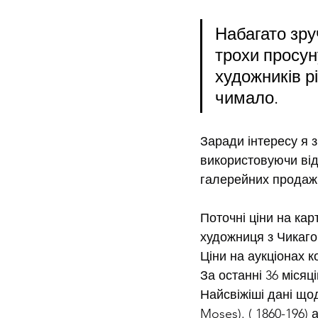
Набагато зруч
трохи просуну
художників рі
чимало.
Заради інтересу я з
використовуючи відкр
галерейних продажі
Поточні ціни на кар
художниця з Чикаго
Ціни на аукціонах к
За останні 36 місяц
Найсвіжіші дані що
Moses). ( 1860-196)