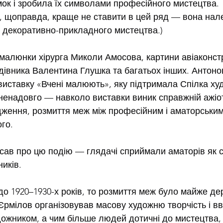
мок і зробила їх символами професійного мистецтва.
 щоправда, краще не ставити в цей ряд — вона нале
о декоративно-прикладного мистецтва.)
 малюнки хірурга Миколи Амосова, картини авіаконст
івника Валентина Глушка та багатьох інших. Антонов,
 виставку «Вчені малюють», яку підтримала Спілка ху
енадовго — навколо виставки виник справжній ажіот
дження, розмиття меж між професійним і аматорськи
го.
исав про цю подію — глядачі сприймали аматорів як 
иків.
о 1920–1930-х років, то розмиття меж було майже д
Єрмілов організовував масову художню творчість і в
ожником, а чим більше людей дотичні до мистецтва, 