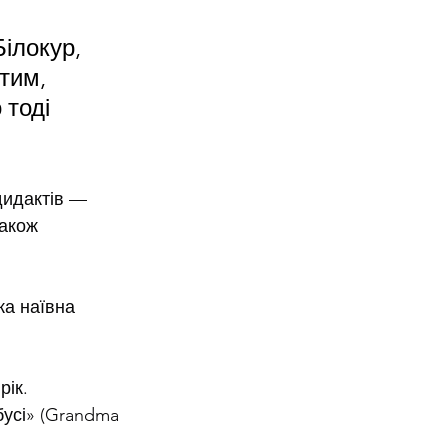
ілокур, 
тим, 
 тоді 
дидактів — 
також 
ка наївна 
рік.
усі» (Grandma 