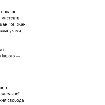
 вона не 
 мистецтві. 
 Ван Гог, Жан-
 самоуками, 
 і 
з іншого — 
ного 
кадемічної 
хня свобода 