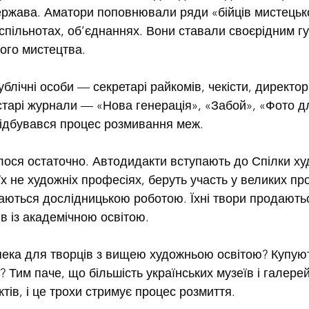
ржава. Аматори поповнювали ряди «бійців мистецьк
, спільнотах, об’єднаннях. Вони ставали своєрідним г
ого мистецтва.
блічні особи — секретарі райкомів, чекісти, директор
тарі журнали — «Нова генерація», «Забой», «Фото дл
відбувався процес розмивання меж.
лося остаточно. Автодидакти вступають до Спілки худ
 не художніх професіях, беруть участь у великих про
аються дослідницькою роботою. Їхні твори продаються
в із академічною освітою.
пека для творців з вищею художньою освітою? Купують
? Тим паче, що більшість українських музеїв і галерей
тів, і це трохи стримує процес розмиття.