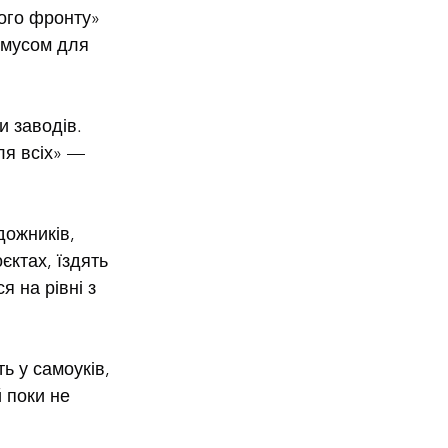
ого фронту» 
умусом для 
и заводів. 
я всіх» — 
ожників, 
єктах, їздять 
 на рівні з 
 у самоуків, 
 поки не 