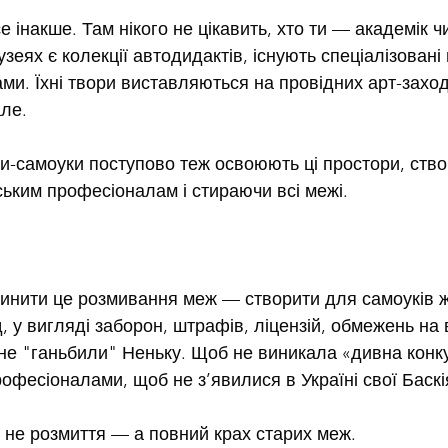
е інакше. Там нікого не цікавить, хто ти — академік ч
еях є колекції автодидактів, існують спеціалізовані 
ами. Їхні твори виставляються на провідних арт-захо
але.
ки-самоуки поступово теж освоюють ці простори, ств
ським професіоналам і стираючи всі межі.
инити це розмивання меж — створити для самоуків ж
 у вигляді заборон, штрафів, ліцензій, обмежень на в
и не "ганьбили" Неньку. Щоб не виникала «дивна конку
офесіоналами, щоб не з’явилися в Україні свої Баскі
е не розмиття — а повний крах старих меж.