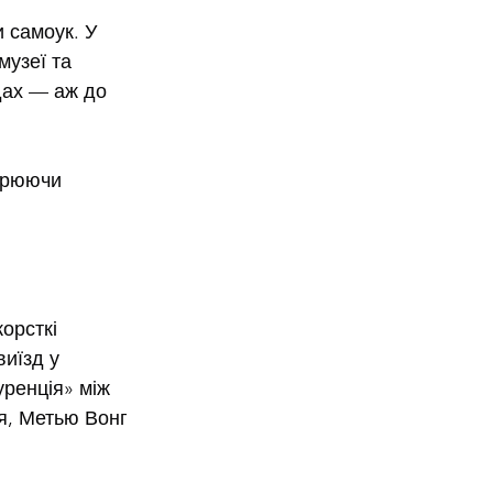
и самоук. У 
музеї та 
дах — аж до 
орюючи 
орсткі 
иїзд у 
ренція» між 
я, Метью Вонг 