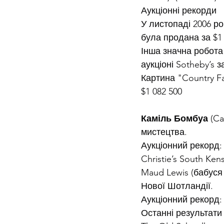
Аукціонні рекорди
У листопаді 2006 рок
була продана за $1 
Інша значна робота
аукціоні Sotheby’s з
Картина "Country Fa
$1 082 500
Каміль Бомбуа
 (C
мистецтва.
Аукціонний рекорд: L
Christie’s South Ke
Maud Lewis (бабуся
Нової Шотландії.
Аукціонний рекорд: B
Останні результати 