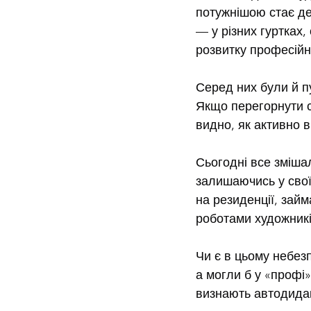
потужнішою стає де
— у різних гуртках
розвитку професійн
Серед них були й пу
Якщо перегорнути с
видно, як активно 
Сьогодні все зміша
залишаючись у своїх
на резиденції, займ
роботами художникі
Чи є в цьому небез
а могли б у «профі»
визнають автодидак