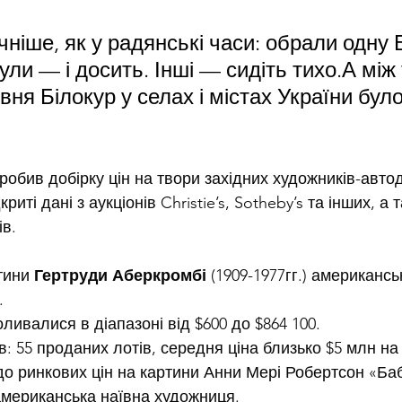
ніше, як у радянські часи: обрали одну Б
ли — і досить. Інші — сидіть тихо.А між 
вня Білокур у селах і містах України було
робив добірку цін на твори західних художників-авто
иті дані з аукціонів Christie’s, Sotheby’s та інших, а 
в.
тини 
Гертруди Аберкромбі
 (1909-1977гг.) американсь
.
оливалися в діапазоні від $600 до $864 100.
ів: 55 проданих лотів, середня ціна близько $5 млн на 
до ринкових цін на картини Анни Мері Робертсон «Баб
 американська наївна художниця.