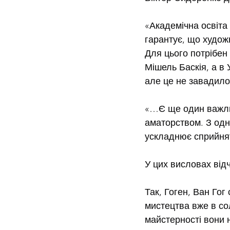
«Академічна освіта
гарантує, що худож
Для цього потрібен 
Мішель Баскія, а в
але це не завадило
«…Є ще один важли
аматорством. З одн
ускладнює сприйня
У цих висловах відч
Так, Гоген, Ван Го
мистецтва вже в со
майстерності вони 