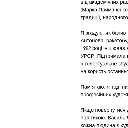
від академічних ра
(Марію Примаченко,
традиції, народног
Я згадую, як бачив
Антонова, ракетобуд
1982 році ініціював
УРСР. Підтримала н
інтелектуальне збу
на користь останньо
Пам’ятаю, я тоді п
професійних художн
Якщо повернутися д
політикою. Василь 
кожна людина є худ