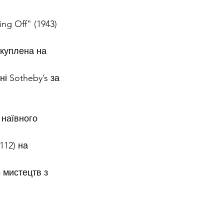
ng Off" (1943) 
икуплена на 
і Sotheby’s за 
 наївного 
112) на 
 мистецтв з 