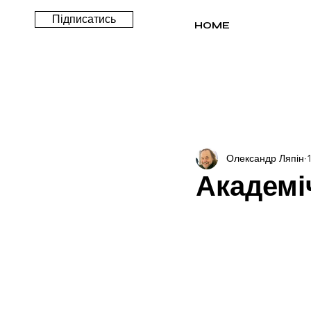
Підписатись
HOME
Олександр Ляпін
Академі