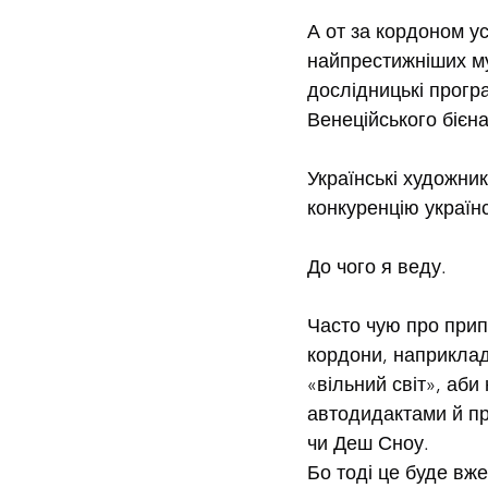
А от за кордоном ус
найпрестижніших муз
дослідницькі прогр
Венеційського бієн
Українські художни
конкуренцію україн
До чого я веду.
Часто чую про прип
кордони, наприклад,
«вільний світ», аб
автодидактами й пр
чи Деш Сноу.
Бо тоді це буде вж