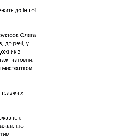
жить до іншої 
руктора Олега 
 до речі, у 
дожників 
аж: натовпи, 
м мистецтвом 
справжніх 
ержавною 
важав, що 
тим 