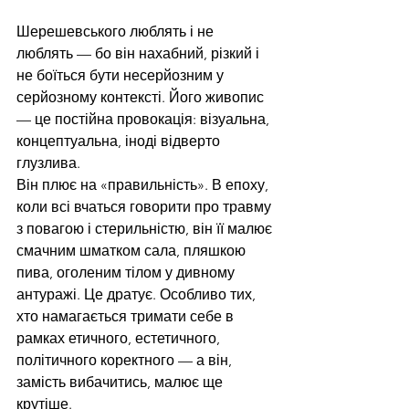
Шерешевського люблять і не 
люблять — бо він нахабний, різкий і 
не боїться бути несерйозним у 
серйозному контексті. Його живопис 
— це постійна провокація: візуальна, 
концептуальна, іноді відверто 
глузлива.
Він плює на «правильність». В епоху, 
коли всі вчаться говорити про травму 
з повагою і стерильністю, він її малює 
смачним шматком сала, пляшкою 
пива, оголеним тілом у дивному 
антуражі. Це дратує. Особливо тих, 
хто намагається тримати себе в 
рамках етичного, естетичного, 
політичного коректного — а він, 
замість вибачитись, малює ще 
крутіше.