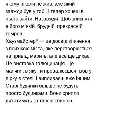
якому ніколи не жив, але який 
завжди був у тобі. І тепер хочеш в 
нього зайти. Назавжди. Щоб зникнути 
в його м’якій, брудній, прекрасній 
темряві.
Хаузмайстер" — це досвід зіткнення 
з психікою міста, яке перетворюється 
на привід, марить, але все ще дихає. 
Це виставка-галюцинація. Це 
маячня, в яку ти провалюєшся, мов у 
дірку в стелі, і випливаєш вже іншим. 
Старі будинки більше не будуть 
просто будинками. Вони хрипло 
дихатимуть за твоєю спиною.