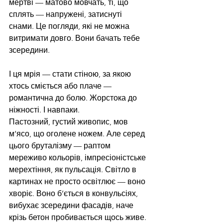
мертві — матово мовчать, ті, що 
сплять — напружені, затиснуті 
снами. Це погляди, які не можна 
витримати довго. Вони бачать тебе 
зсередини.
І ця мрія — стати стіною, за якою 
хтось сміється або плаче — 
романтична до болю. Жорстока до 
ніжності. І навпаки.
Пастозний, густий живопис, мов 
м’ясо, що оголене ножем. Але серед 
цього бруталізму — раптом 
мереживо кольорів, імпресіоністське 
мерехтіння, як пульсація. Світло в 
картинах не просто освітлює — воно 
хворіє. Воно б’ється в конвульсіях, 
вибухає зсередини фасадів, наче 
крізь бетон пробивається щось живе. 