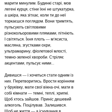
марити минулим. Будинкі старі, мов 
легені курця, стіни їхні не штукатурка, 
а шкіра, яка зітхає, коли ти до неї 
торкаєшся поглядом. Вони тримтять, 
пульсують світловими 
різнокольоровими плямами, пітніють. 
І світяться. Їхня плоть — м’ясиста, 
масляна, згустками охри, 
ультрамарину, фіолетової млості, 
темно-зеленої хвороби. Стріляє 
акцентами, пульсує ними...
Дивишся — і хочеться стати одним із 
них. Перетворитись. Врости корінням 
у бруківку, мати свої вікна-очі, мати в 
собі кімнати — темні, теплі, хрипкі. 
Щоб хтось зайшов. Приніс дешевий 
алкоголь. Поцілував. Залишився. 
Щоб не життя — а існування в 