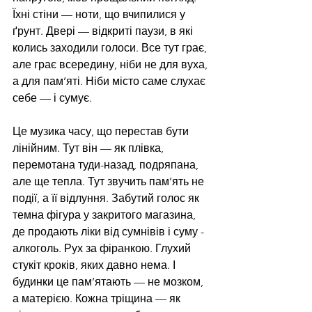
Їхні стіни — ноти, що вчипилися у 
ґрунт. Двері — відкриті паузи, в які 
колись заходили голоси. Все тут грає, 
але грає всередину, ніби не для вуха, 
а для пам’яті. Ніби місто саме слухає 
себе — і сумує.
Це музика часу, що перестав бути 
лінійним. Тут він — як плівка, 
перемотана туди-назад, подряпана, 
але ще тепла. Тут звучить пам’ять не 
події, а її відлуння. Забутий голос як 
темна фігура у закритого магазина, 
де продають ліки від сумнівів і суму - 
алкоголь. Рух за фіранкою. Глухий 
стукіт кроків, яких давно нема. І 
будинки це пам’ятають — не мозком, 
а матерією. Кожна тріщина — як 