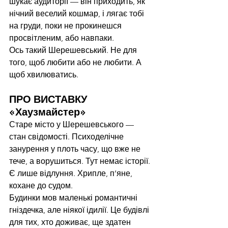
шукає аудиторії — він приходить, як 
нічний веселий кошмар, і лягає тобі 
на груди, поки не прокинешся 
просвітленим, або навпаки.
Ось такий Шерешевський. Не для 
того, щоб любити або не любити. А 
щоб хвилюватись.
ПРО ВИСТАВКУ 
«Хаузмайстер»
Старе місто у Шерешевського — 
стан свідомості. Психоделічне 
занурення у плоть часу, що вже не 
тече, а ворушиться. Тут немає історії. 
Є лише відлуння. Хрипле, п’яне, 
кохане до судом.
Будинки мов маленькі романтичні 
гніздечка, але ніякої ідилії. Це будівлі 
для тих, хто доживає, ще здатен 