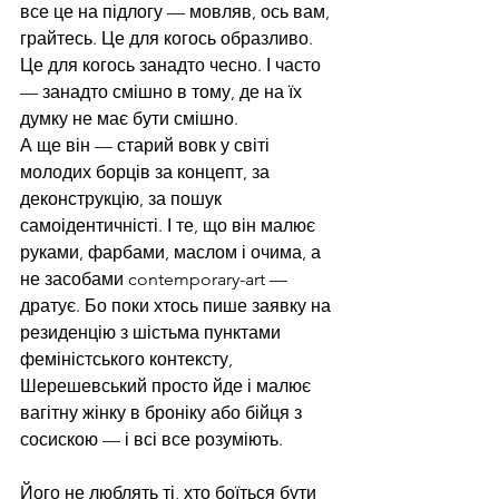
все це на підлогу — мовляв, ось вам, 
грайтесь. Це для когось образливо. 
Це для когось занадто чесно. І часто 
— занадто смішно в тому, де на їх 
думку не має бути смішно.
А ще він — старий вовк у світі 
молодих борців за концепт, за 
деконструкцію, за пошук 
самоідентичністі. І те, що він малює 
руками, фарбами, маслом і очима, а 
не засобами contemporary-art — 
дратує. Бо поки хтось пише заявку на 
резиденцію з шістьма пунктами 
феміністського контексту, 
Шерешевський просто йде і малює 
вагітну жінку в броніку або бійця з 
сосискою — і всі все розуміють.
Його не люблять ті, хто боїться бути 