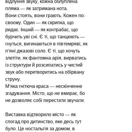
відлуння звуку, кожна облуплена 
пляма — як затримана нота.
Вони стоять, вони грають. Кожен по-
своєму. Один — як скрипка, що 
ридає. Інший — як контрабас, що 
бурчить уві сні. Є ті, що танцюють — 
гнуться, вигинаються в півтемряві, як 
п’яні джазові соло. Є ті, що хочуть 
злетіти, як фантомна арія, вирватись 
із структури й розсипатись у чистий 
звук або перетворитись на обірвану 
струну.
М’яка гнітюча краса — нескінченне 
згадування. Місто, що не вмирає, бо 
не дозволяє собі перестати звучати.
Виставка відтворило місто — як 
спогад про дитинство, яке десь тут 
було. Це ностальгія за домом, в 