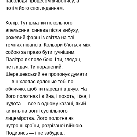
насолоди процесом живопису, а 
потім його спогляданням.
Колір. Тут шматки пекельного 
апельсина, синева після вибуху, 
рожевий фарш із світла на тлі 
темних нюансів. Кольори б'ються між 
собою за право бути гучнішим. 
Палітра як поле бою. І ти, глядач, — 
не глядач. Ти поранений. 
Шерешевський не пропонує думати 
— він хлопає долонью тобі по 
обличчю, щоб ти нарешті відчув. На 
його полотнах і війна, і похоть, і їжа, і 
нудота — все в одному казані, який 
кипить на вогні суспільного 
лицемірства. Його полотна як 
нутрощі країни, розрізаної війною. 
Подивись — і не забудеш.