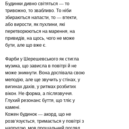
Будинки дивно світяться — то 
тривожно, то звабливо. То ніби 
збираються напасти, то — втекти, 
або вирости, як пухлини, які 
перетворюються на марення, на 
привидів, на щось, чого не може 
бути, але що вже є.
Фарби у Шерешевського як стигла 
музика, що зависла в повітрі й не 
може зникнути. Вона доспівала свою 
мелодію, але ще звучить у стінах, у 
вигинах дахів, у ритмах розбитих 
вікон. Не форма, а післязвуччя. 
Глухий резонанс буття, що тліє у 
камені.
Кожен будинок — акорд, що не 
розв'язується, тримається у повітрі з 
напругою, мов прощальний погляд. 