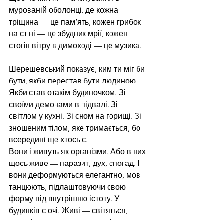
мурованій оболонці, де кожна 
тріщина — це пам’ять, кожен грибок 
на стіні — це збудник мрії, кожен 
стогін вітру в димоході — це музика.
Шерешевський показує, ким ти міг би 
бути, якби перестав бути людиною. 
Якби став отакім будиночком. Зі 
своїми демонами в підвалі. Зі 
світлом у кухні. Зі сном на горищі. Зі 
зношеним тілом, яке тримається, бо 
всередині ще хтось є.
Вони і живуть як організми. Або в них 
щось живе — паразит, дух, спогад. І 
вони деформуються елегантно, мов 
танцюють, підлаштовуючи свою 
форму під внутрішню істоту. У 
будинків є очі. Живі — світяться, 