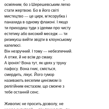
осміяним, бо з Шерешевським легко 
стати жертвою. Бо в його світі 
мистецтво — це цирк, м'ясорубка і 
панахида в одному флаконі. І якщо 
ти приходиш туди з ідеями про чисту 
естетику або високий меседж — ти 
ризикуєш вийти звідти в клоунському 
капелюсі.
Він незручний. І тому — небезпечний. 
А отже, й не всім до смаку.
А іронія? Вона тут, як цвях у труну 
пафосу. Вона гниє, сміється, 
смердить, лікує. Його гумор 
називають веселим цинізмом із 
релігійним екстазом, що смокче з 
тебе останній сенс.
Живопис не просить дозволу, не 