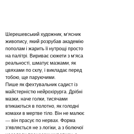
Шерешевський художник, м’ясник 
живопису, який розрубав академію 
пополам і жарить її нутрощі просто 
на палітрі. Вириває сюжети з м’яса 
реальності, шматує мазками, як 
цвяхами по склу, і викладає перед 
тобою, ще паруючими.
Пише як фехтувальник садист із 
майстерністю нейрохірурга. Дрібні 
мазки, наче голки, тисячами 
втикаються в полотно, як голодні 
комахи в мертве тіло. Він не малює 
— він прасує по нервах. Форма 
з’являється не з логіки, а з болючої 