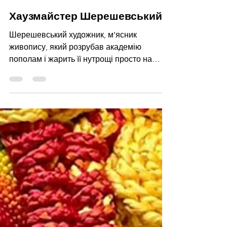
Олександр Ляпін
2 квіт. 2025 р.
Читати 5 хв
Хаузмайстер Шерешевський
Шерешевський художник, м’ясник
живопису, який розрубав академію
пополам і жарить її нутрощі просто на
палітрі. Вириває сюжети з м’яса...