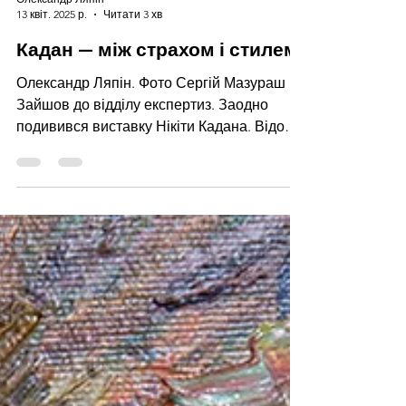
Олександр Ляпін
13 квіт. 2025 р.
Читати 3 хв
Кадан — між страхом і стилем
Олександр Ляпін. Фото Сергій Мазураш
Зайшов до відділу експертиз. Заодно
подивився виставку Нікіти Кадана. Відома
мистецтвознавиця Галина...