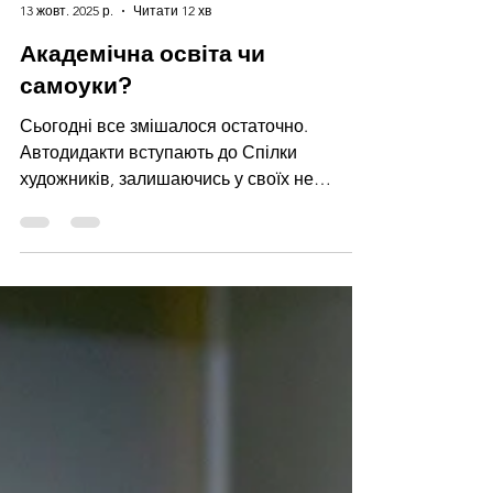
Олександр Ляпін
13 жовт. 2025 р.
Читати 12 хв
Академічна освіта чи
самоуки?
Сьогодні все змішалося остаточно.
Автодидакти вступають до Спілки
художників, залишаючись у своїх не
художніх професіях, беруть участь у
великих проєктах, їздять на резиденції,
займаються дослідницькою роботою. Їхні
твори продаються на рівні з роботами
художників із академічною освітою