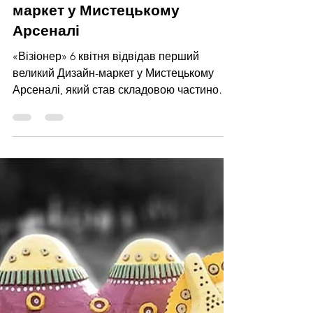
Візіонер
9 квіт. 2024 р.
Читати 1 хв
Перший великий Дизайн-
маркет у Мистецькому
Арсеналі
«Візіонер» 6 квітня відвідав перший
великий Дизайн-маркет у Мистецькому
Арсеналі, який став складовою частиною
фестивалю Ukrainian Design...