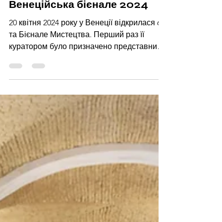
Ірина Белан
7 трав. 2024 р.
Читати 5 хв
Венеційська бієнале 2024
20 квітня 2024 року у Венеції відкрилася 60-
та Бієнале Мистецтва. Перший раз її
куратором було призначено представника
країн Латинської...