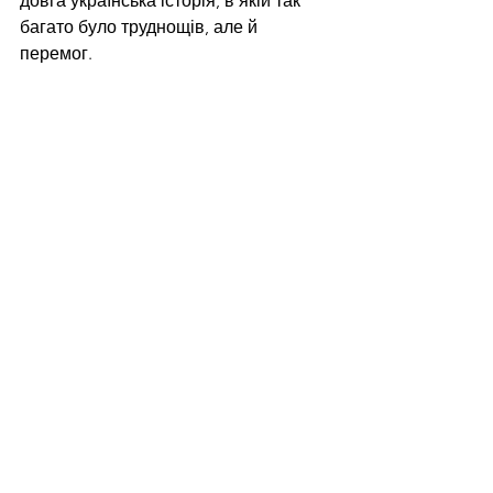
довга українська історія, в якій так 
багато було труднощів, але й 
перемог.    