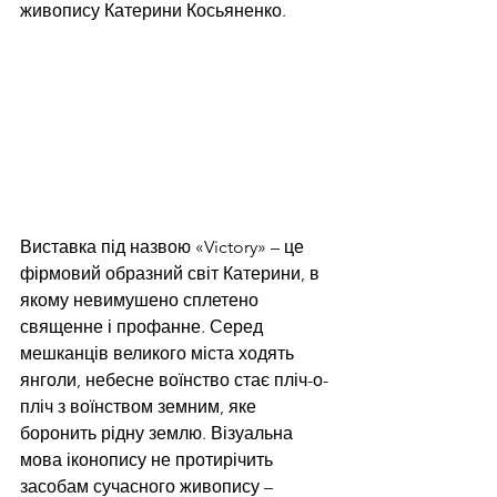
живопису Катерини Косьяненко.
Виставка під назвою «Victory» – це 
фірмовий образний світ Катерини, в 
якому невимушено сплетено 
священне і профанне. Серед 
мешканців великого міста ходять 
янголи, небесне воїнство стає пліч-о-
пліч з воїнством земним, яке 
боронить рідну землю. Візуальна 
мова іконопису не протирічить 
засобам сучасного живопису – 