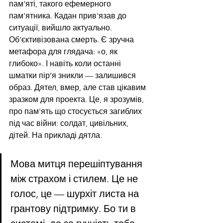
пам'яті, такого ефемерного 
пам'ятника. Кадан прив'язав до 
ситуації, вийшло актуально. 
Об’єктивізована смерть. Є зручна 
метафора для глядача: «о, як 
глибоко». І навіть коли останні 
шматки пір’я зникли — залишився 
образ. Дятел, вмер, але став цікавим 
зразком для проекта. Це, я зрозумів, 
про пам'ять що стосується загиблих 
під час війни: солдат, цивільних, 
дітей. На прикладі дятла.
Мова митця перешіптування 
між страхом і стилем. Це не 
голос, це — шурхіт листа на 
грантову підтримку. Бо ти в 