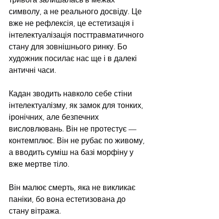
символу, а не реального досвіду. Це 
вже не рефлексія, це естетизація і 
інтелектуалізація посттравматичного 
стану для зовнішнього ринку. Бо 
художник посилає нас ще і в далекі 
античні часи.
Кадан зводить навколо себе стіни 
інтелектуалізму, як замок для тонких, 
іронічних, але безпечних 
висловлювань. Він не протестує — 
контемплює. Він не рубає по живому, 
а вводить суміш на базі морфіну у 
вже мертве тіло.
Він малює смерть, яка не викликає 
паніки, бо вона естетизована до 
стану вітража.