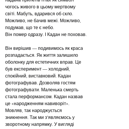
чогось живого в цьому мертвому 
світі. Мабуть, вдарився об скло. 
Можливо, не бачив межі. Можливо, 
подумав, що те є небо.
Він помер одразу. І Кадан не поховав.
Він вирішив — подивимось як краса 
розпадається. Як життя залишило 
оболонку для естетичних вправ. Це 
був експеримент — холодний, 
спокійний, виставковий. Кадан 
фотографував. Дозволяв гостям 
фотографувати. Маленька смерть 
стала перформансом. Кадан назвав 
це «народженням навиворіт». 
Мовляв, так народжується 
зникнення. Так ми з’являємось у 
зворотному напрямку. У вигляді 