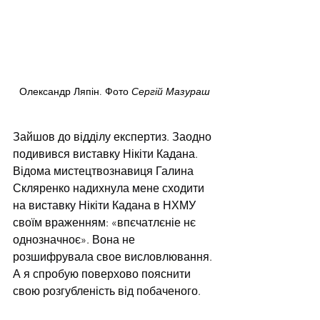
Олександр Ляпін. Фото 
Сергій Мазураш
Зайшов до відділу експертиз. Заодно 
подивився виставку Нікіти Кадана.
Відома мистецтвознавиця Галина 
Скляренко надихнула мене сходити 
на виставку Нікіти Кадана в НХМУ 
своїм враженням: «впєчатлєніе нє 
однозначноє». Вона не 
розшифрувала свое висловлювання. 
А я спробую поверхово пояснити 
свою розгубленість від побаченого.