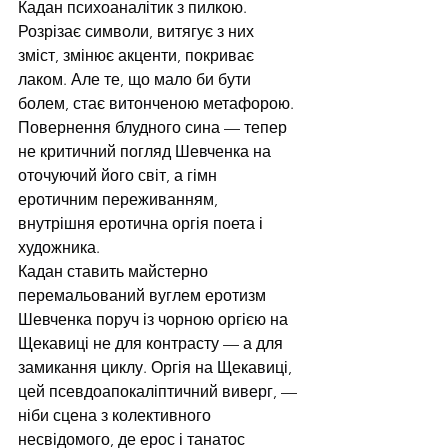
Кадан психоаналітик з пилкою. 
Розрізає символи, витягує з них 
зміст, змінює акценти, покриває 
лаком. Але те, що мало би бути 
болем, стає витонченою метафорою. 
Повернення блудного сина — тепер 
не критичний погляд Шевченка на 
оточуючий його світ, а гімн 
еротичним переживанням, 
внутрішня еротична оргія поета і 
художника.
Кадан ставить майстерно 
перемальований вуглем еротизм 
Шевченка поруч із чорною оргією на 
Щекавиці не для контрасту — а для 
замикання циклу. Оргія на Щекавиці, 
цей псевдоапокаліптичний виверг, — 
ніби сцена з колективного 
несвідомого, де ерос і танатос 