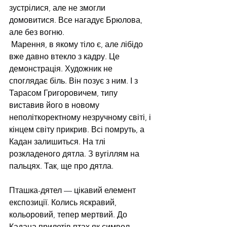
зустрілися, але не змогли 
домовитися. Все нагадує Брюлова, 
але без вогню.
 Марення, в якому тіло є, але лібідо 
вже давно втекло з кадру. Це 
демонстрація. Художник не 
споглядає біль. Він позує з ним. І з 
Тарасом Григоровичем, типу 
виставив його в новому 
неполіткоректному незручному світі, і 
кінцем світу прикрив. Всі помруть, а 
Кадан залишиться. На тлі 
розкладеного дятла. З вугіллям на 
пальцях. Так, ще про дятла.
Пташка-дятел — цікавий елемент 
експозиції. Колись яскравий, 
кольоровий, тепер мертвий. До 
Кадана прилетів птах як символ 