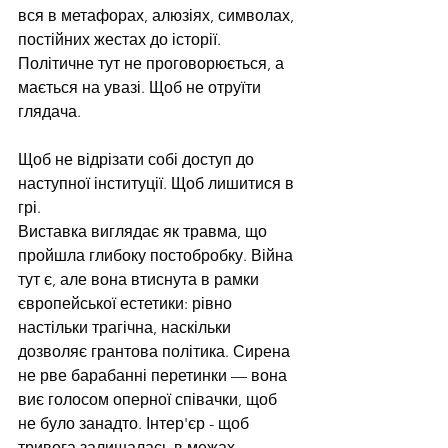
вся в метафорах, алюзіях, символах, 
постійних жестах до історії. 
Політичне тут не проговорюється, а 
мається на увазі. Щоб не отруїти 
глядача.
Щоб не відрізати собі доступ до 
наступної інституції. Щоб лишитися в 
грі.
Виставка виглядає як травма, що 
пройшла глибоку постобробку. Війна 
тут є, але вона втиснута в рамки 
європейської естетики: рівно 
настільки трагічна, наскільки 
дозволяє грантова політика. Сирена 
не рве барабанні перетинки — вона 
виє голосом оперної співачки, щоб 
не було занадто. Інтер'єр - щоб 
тривога залишалась в межах 