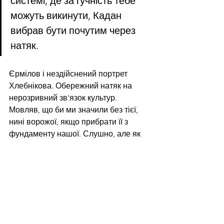
системі, де за гучність тебе 
можуть викинути, Кадан 
вибрав бути почутим через 
натяк.
Єрмілов і нездійснений портрет 
Хлебнікова. Обережний натяк на 
нерозривний зв'язок культур. 
Мовляв, що би ми значили без тієї, 
нині ворожої, якщо прибрати її з 
фундаменту нашої. Слушно, але як 
обережно, в тексті, трошки, майже 
непомітно.
Ось воно, політичне мистецтво, яке 
прошептане так, щоб не розбудити 
міністра культури, міністра МВД, 
начальника СБУ... Це бунт умовно 
завірений у трьох інституціях. 