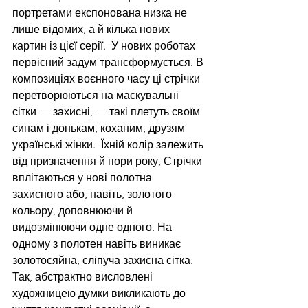
портретами експонована низка не 
лише відомих, а й кілька нових 
картин із цієї серії.  У нових роботах 
первісний задум трансформується. В 
композиціях воєнного часу ці стрічки 
перетворюються на маскувальні 
сітки — захисні, — такі плетуть своїм 
синам і донькам, коханим, друзям 
українські жінки.  Їхній колір залежить 
від призначення й пори року, Стрічки 
вплітаються у нові полотна 
захисного або, навіть, золотого 
кольору, доповнюючи й 
видозмінюючи одне одного. На 
одному з полотен навіть виникає 
золотосяйна, сліпуча захисна сітка. 
Так, абстрактно висловлені 
художницею думки викликають до 