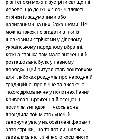
різні епохи можна зустріти священні 
дерева, що до їхніх гілок чіпляють 
стрічки із задуманими або 
написаними на них бажаннями. Не 
можна також не згадати вінки із 
шовковими стрічками у дівочому 
українському народному вбранні. 
Кожна стрічка там мала значення й 
розташована була у певному 
порядку. Цей ритуал став поштовхом 
для глибоких роздумів про народне й 
традиційне, про вічне та високе, а 
також драматичне у полотнах Ганни 
Криволап. Враження й асоціації 
посилив випадок — якось вона 
проїздила той місток уночі й 
звернула увагу на освітлені фарами 
авто стрічки, що тріпотіли, бились і 
звивались на тлі нічного космічного 