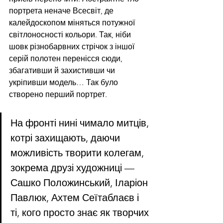
портрета неначе Всесвіт, де 
калейдоскопом міняться потужної 
світлоносності кольори. Так, ніби 
шовк різнобарвних стрічок з іншої 
серій полотен перенісся сюди, 
збагативши й захистивши чи 
укріпивши модель… Так було 
створено перший портрет. 
На фронті нині чимало митців, 
котрі захищають, даючи 
можливість творити колегам, 
зокрема друзі художниці — 
Сашко Положинський, Іларіон 
Павлюк, Ахтем Сеїтаблаєв і 
ті, кого просто знає як творчих 