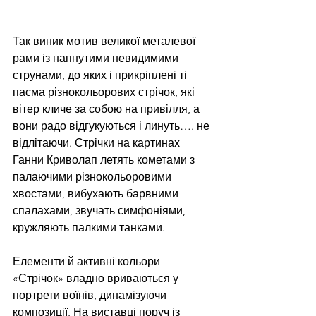
Так виник мотив великої металевої 
рами із напнутими невидимими 
струнами, до яких і прикріплені ті 
пасма різнокольорових стрічок, які 
вітер кличе за собою на привілля, а 
вони радо відгукуються і линуть…. не 
відлітаючи. Стрічки на картинах 
Ганни Криволап летять кометами з 
палаючими різнокольоровими 
хвостами, вибухають барвними 
спалахами, звучать симфоніями, 
кружляють палкими танками.  	 
Елементи й активні кольори 
«Стрічок» владно вриваються у 
портрети воїнів, динамізуючи 
композиції. На виставці поруч із 