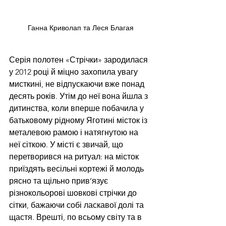
Ганна Криволап та Леся Благая
Серія полотен «Стрічки» зародилася 
у 2012 році й міцно захопила увагу 
мисткині, не відпускаючи вже понад 
десять років. Утім до неї вона йшла з 
дитинства, коли вперше побачила у 
батьковому рідному Яготині місток із 
металевою рамою і натягнутою на 
неї сіткою. У місті є звичай, що  
перетворився на ритуал: на місток 
приїздять весільні кортежі й молодь 
рясно та щільно прив’язує 
різнокольорові шовкові стрічки до 
сітки, бажаючи собі ласкавої долі та 
щастя. Врешті, по всьому світу та в 