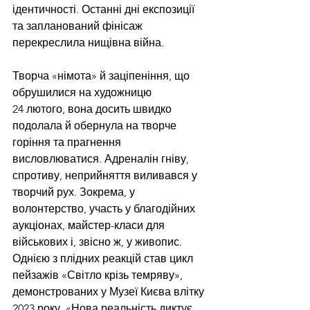
ідентичності. Останні дні експозиції 
та запланований фінісаж  
перекреслила нищівна війна.
Творча «німота» й заціпеніння, що 
обрушилися на художницю 
24 лютого, вона досить швидко 
подолала й обернула на творче 
горіння та прагнення 
висловлюватися. Адреналін гніву, 
спротиву, неприйняття виливався у 
творчий рух. Зокрема, у 
волонтерство, участь у благодійних 
аукціонах, майстер-класи для 
військових і, звісно ж, у живопис. 
Однією з плідних реакцій став цикл 
пейзажів «Світло крізь темряву», 
демонстрованих у Музеї Києва влітку 
2023 року. «Нова реальність диктує 