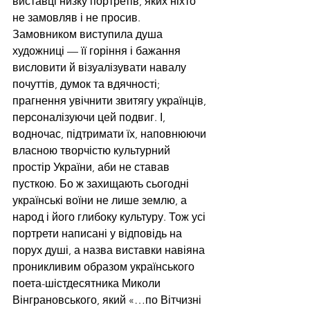
виставці низку портретів, яких ніхто 
не замовляв і не просив. 
Замовником виступила душа 
художниці — її горіння і бажання 
висловити й візуалізувати навалу 
почуттів, думок та вдячності; 
прагнення увічнити звитягу українців, 
персоналізуючи цей подвиг. І, 
водночас, підтримати їх, наповнюючи 
власною творчістю культурний 
простір України, аби не ставав 
пусткою. Бо ж захищають сьогодні 
українські воїни не лише землю, а 
народ і його глибоку культуру. Тож усі 
портрети написані у відповідь на 
порух душі, а назва виставки навіяна 
проникливим образом українського 
поета-шістдесятника Миколи 
Вінграновського, який «…по Вітчизні 