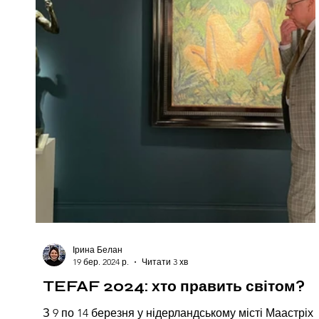
Ірина Белан
19 бер. 2024 р.
Читати 3 хв
TEFAF 2024: хто править світом?
З 9 по 14 березня у нідерландському місті Маастріх