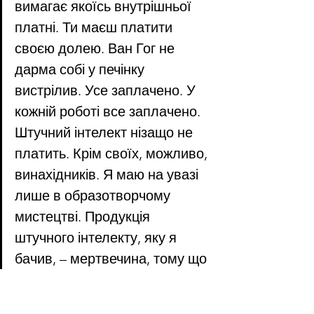
вимагає якоїсь внутрішньої 
платні. Ти маєш платити 
своєю долею. Ван Гог не 
дарма собі у печінку 
вистрілив. Усе заплачено. У 
кожній роботі все заплачено. 
Штучний інтелект нізащо не 
платить. Крім своїх, можливо, 
винахідників. Я маю на увазі 
лише в образотворчому 
мистецтві. Продукція 
штучного інтелекту, яку я 
бачив, – мертвечина, тому що 
для того, щоб мистецтво 
розмовляло, воно має бути 