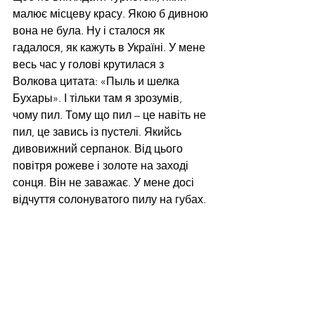
малює місцеву красу. Якою б дивною 
вона не була. Ну і сталося як 
гадалося, як кажуть в Україні. У мене 
весь час у голові крутилася з 
Волкова цитата: «Пыль и шелка 
Бухары». І тільки там я зрозумів, 
чому пил. Тому що пил – це навіть не 
пил, це завись із пустелі. Якийсь 
дивовижний серпанок. Від цього 
повітря рожеве і золоте на заході 
сонця. Він не заважає. У мене досі 
відчуття солонуватого пилу на губах.