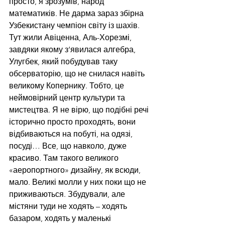
просто, я зрозумів, народ 
математиків. Не дарма зараз збірна 
Узбекистану чемпіон світу із шахів. 
Тут жили Авіценна, Аль-Хорезмі, 
завдяки якому з’явилася алгебра, 
Улугбек, який побудував таку 
обсерваторію, що не снилася навіть 
великому Копернику. Тобто, це 
неймовірний центр культури та 
мистецтва. Я не вірю, що подібні речі 
історично просто проходять, вони 
відбиваються на побуті, на одязі, 
посуді… Все, що навколо, дуже 
красиво. Там такого великого 
«аеропортного» дизайну, як всюди, 
мало. Великі молли у них поки що не 
приживаються. Збудували, але 
містяни туди не ходять – ходять 
базаром, ходять у маленькі 