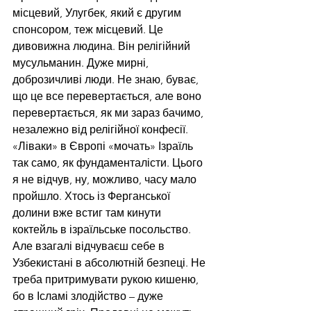
місцевий, Улугбек, який є другим 
спонсором, теж місцевий. Це 
дивовижна людина. Він релігійний 
мусульманин. Дуже мирні, 
доброзичливі люди. Не знаю, буває, 
що це все перевертається, але воно 
перевертається, як ми зараз бачимо, 
незалежно від релігійної конфесії. 
«Ліваки» в Європі «мочать» Ізраїль 
так само, як фундаменталісти. Цього 
я не відчув, ну, можливо, часу мало 
пройшло. Хтось із Ферганської 
долини вже встиг там кинути 
коктейль в ізраїльське посольство. 
Але взагалі відчуваєш себе в 
Узбекистані в абсолютній безпеці. Не 
треба притримувати рукою кишеню, 
бо в Ісламі злодійство – дуже 