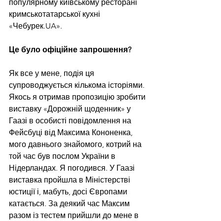
популярному київському ресторані 
кримськотатарської кухні 
«Чебурек.UA».
Це було офіційне запрошення?
Як все у мене, подія ця 
супроводжується кількома історіями. 
Якось я отримав пропозицію зробити 
виставку «Дорожній щоденник» у 
Гаазі в особисті повідомлення на 
Фейсбуці від Максима Кононенка, 
мого давнього знайомого, котрий на 
той час був послом України в 
Нідерландах. Я погодився. У Гаазі 
виставка пройшла в Міністерстві 
юстиції і, мабуть, досі Європами 
катається. За деякий час Максим 
разом із тестем прийшли до мене в 