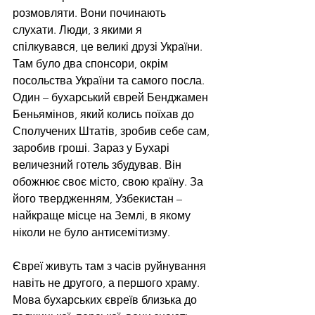
розмовляти. Вони починають 
слухати. Люди, з якими я 
спілкувався, це великі друзі України. 
Там було два спонсори, окрім 
посольства України та самого посла. 
Один – бухарський єврей Бенджамен 
Беньямінов, який колись поїхав до 
Сполучених Штатів, зробив себе сам, 
заробив гроші. Зараз у Бухарі 
величезний готель збудував. Він 
обожнює своє місто, свою країну. За 
його твердженням, Узбекистан – 
найкраще місце на Землі, в якому 
ніколи не було антисемітизму.
Євреї живуть там з часів руйнування 
навіть не другого, а першого храму. 
Мова бухарських євреїв близька до 