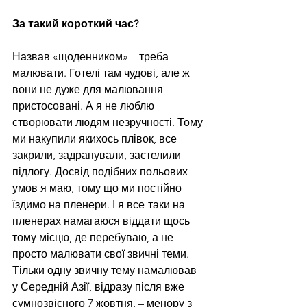
За такий короткий час? 
Назвав «щоденником» – треба 
малювати. Готелі там чудові, але ж 
вони не дуже для малювання 
пристосовані. А я не люблю 
створювати людям незручності. Тому 
ми накупили якихось плівок, все 
закрили, задрапували, застелили 
підлогу. Досвід подібних польових 
умов я маю, тому що ми постійно 
їздимо на пленери. І я все-таки на 
пленерах намагаюся віддати щось 
тому місцю, де перебуваю, а не 
просто малювати свої звичні теми. 
Тільки одну звичну тему намалював 
у Середній Азії, відразу після вже 
сумнозвісного 7 жовтня, – менору з 