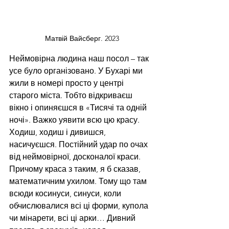
Матвій Вайсберг. 2023
Неймовірна людина наш посол – так 
усе було організовано. У Бухарі ми 
жили в номері просто у центрі 
старого міста. Тобто відкриваєш 
вікно і опиняєшся в «Тисячі та одній 
ночі». Важко уявити всю цю красу. 
Ходиш, ходиш і дивишся, 
насичуєшся. Постійний удар по очах 
від неймовірної, досконалої краси. 
Причому краса з таким, я б сказав, 
математичним ухилом. Тому що там 
всюди косинуси, синуси, коли 
обчислювалися всі ці форми, купола 
чи мінарети, всі ці арки… Дивний 