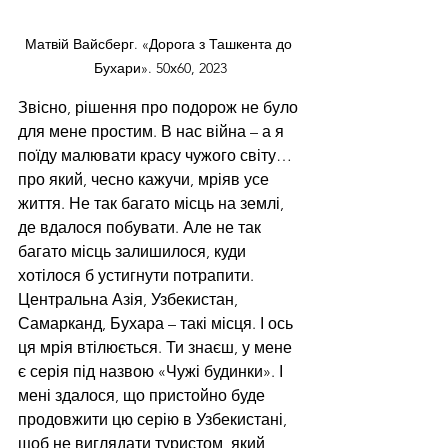
Матвій Вайсберг. «Дорога з Ташкента до 
Бухари». 50х60, 2023
Звісно, рішення про подорож не було 
для мене простим. В нас війна – а я 
поїду малювати красу чужого світу… 
про який, чесно кажучи, мріяв усе 
життя. Не так багато місць на землі, 
де вдалося побувати. Але не так 
багато місць залишилося, куди 
хотілося б устигнути потрапити. 
Центральна Азія, Узбекистан, 
Самарканд, Бухара – такі місця. І ось 
ця мрія втілюється. Ти знаєш, у мене 
є серія під назвою «Чужі будинки». І 
мені здалося, що пристойно буде 
продовжити цю серію в Узбекистані, 
щоб не виглядати туристом, який 