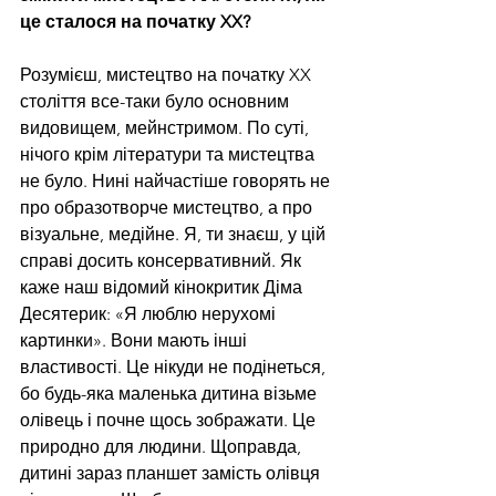
це сталося на початку XX?
Розумієш, мистецтво на початку XX 
століття все-таки було основним 
видовищем, мейнстримом. По суті, 
нічого крім літератури та мистецтва 
не було. Нині найчастіше говорять не 
про образотворче мистецтво, а про 
візуальне, медійне. Я, ти знаєш, у цій 
справі досить консервативний. Як 
каже наш відомий кінокритик Діма 
Десятерик: «Я люблю нерухомі 
картинки». Вони мають інші 
властивості. Це нікуди не подінеться, 
бо будь-яка маленька дитина візьме 
олівець і почне щось зображати. Це 
природно для людини. Щоправда, 
дитині зараз планшет замість олівця 