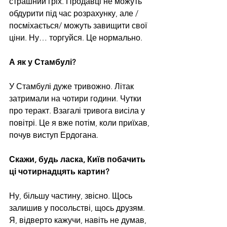
страшний гріх. Продавці не можуть 
обдурити під час розрахунку, але /
посміхається/ можуть завищити свої 
ціни. Ну… торгуйся. Це нормально.
А як у Стамбулі?
У Стамбулі дуже тривожно. Літак 
затримали на чотири години. Чутки 
про теракт. Взагалі тривога висіла у 
повітрі. Це я вже потім, коли приїхав, 
почув виступ Ердогана.
Скажи, будь ласка, Київ побачить 
ці чотирнадцять картин?
Ну, більшу частину, звісно. Щось 
залишив у посольстві, щось друзям. 
Я, відверто кажучи, навіть не думав, 