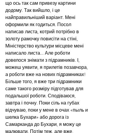
що ось так сам привезу картини 
додому. Так вийшло, і це 
найправильніший варіант. Мені 
оформили як годиться. Посол 
написав листа, котрий потрібно в 
золоту рамочку повисіти на стіні, 
Міністерство культури місцеве мені 
написало листа... Але роботи 
довелося знімати з підрамників. І, 
можеш уявити, я прилетів позавчора, 
а роботи вже на нових підрамниках! 
Більше того, я вже три підрамники 
саме такого розміру підготував для 
подальшої роботи. Сподіваюся, 
завтра і почну. Поки сіль на губах 
відчуваю, поки у мене в очах «пыль и 
шелка Бухари» або дорога із 
Самарканда до Бухари, я можу це 
малювати. Потім теж, але вже, 