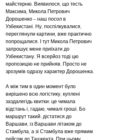
майстерню. Виявилося, що тесть 
Максима, Микола Петрович 
Дорошенко – наш посол в 
Узбекистані. Ну, поспілкувалися, 
переглянули картини, вже практично 
попрощалися. І тут Микола Петрович 
запрошує мене приїхати до 
Узбекистану. Я всерйоз тоді цю 
пропозицію не прийняв. Просто не 
зрозумів одразу характер Дорошенка.
А між тим в один момент було 
вирішено всю логістику, куплені 
заздалегідь квитки: це чимала 
відстань і, гадаю, чималі гроші. Бо 
маршрут такий: дістатися до 
Варшави, із Варшави літаком до 
Стамбула, а зі Стамбула вже прямим 
рейсом до Ташкента. При цьому 