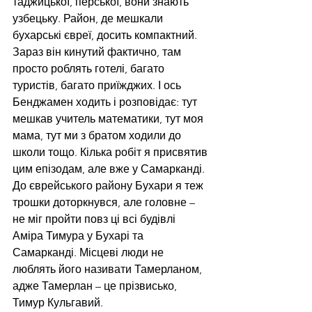
таджицької, перської, вони знають 
узбецьку. Район, де мешкали 
бухарські євреї, досить компактний. 
Зараз він кинутий фактично, там 
просто роблять готелі, багато 
туристів, багато приїжджих. І ось 
Бенджамен ходить і розповідає: тут 
мешкав учитель математики, тут моя 
мама, тут ми з братом ходили до 
школи тощо. Кілька робіт я присвятив 
цим епізодам, але вже у Самарканді. 
До 
єврейського району Бухари
я теж 
трошки доторкнувся, але головне – 
не міг пройти повз ці всі будівлі 
Аміра Тимура у Бухарі та 
Самарканді. Місцеві люди не 
люблять його називати Тамерланом, 
адже Тамерлан – це прізвисько, 
Тимур Кульгавий.