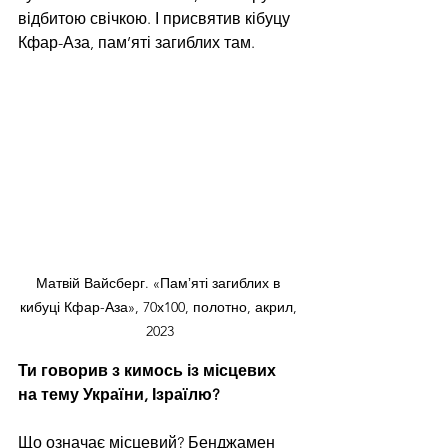
відбитою свічкою. І присвятив кібуцу 
Кфар-Аза, пам’яті загиблих там.
Матвій Вайсберг. «Памʼяті загиблих в 
кибуці Кфар-Аза», 70х100, полотно, акрил, 
2023
Ти говорив з кимось із місцевих 
на тему України, Ізраїлю?
Що означає місцевий? Бенджамен 